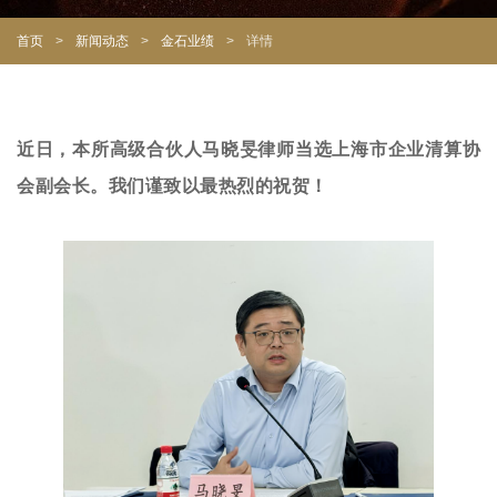
首页
>
新闻动态
>
金石业绩
>
详情
近日，本所高级合伙人马晓旻律师当选
上海市企业清算协
会副会长。我们谨致以最热烈的祝贺！