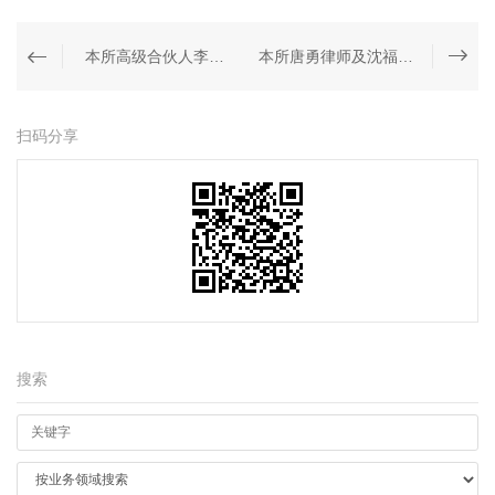
本所高级合伙人李天律师受聘担任上海市工商业联合会民营企业现代治理专家委员会委员
本所唐勇律师及沈福俊律师连续三届获聘浦东新区法律顾问
扫码分享
搜索