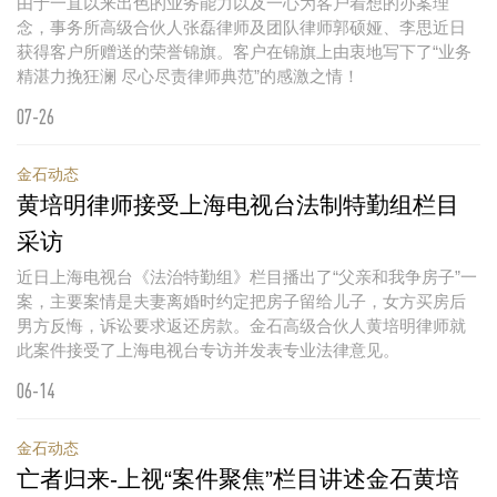
由于一直以来出色的业务能力以及一心为客户着想的办案理
念，事务所高级合伙人张磊律师及团队律师郭硕娅、李思近日
获得客户所赠送的荣誉锦旗。客户在锦旗上由衷地写下了“业务
精湛力挽狂澜 尽心尽责律师典范”的感激之情！
07-26
金石动态
黄培明律师接受上海电视台法制特勤组栏目
采访
近日上海电视台《法治特勤组》栏目播出了“父亲和我争房子”一
案，主要案情是夫妻离婚时约定把房子留给儿子，女方买房后
男方反悔，诉讼要求返还房款。金石高级合伙人黄培明律师就
此案件接受了上海电视台专访并发表专业法律意见。
06-14
金石动态
亡者归来-上视“案件聚焦”栏目讲述金石黄培