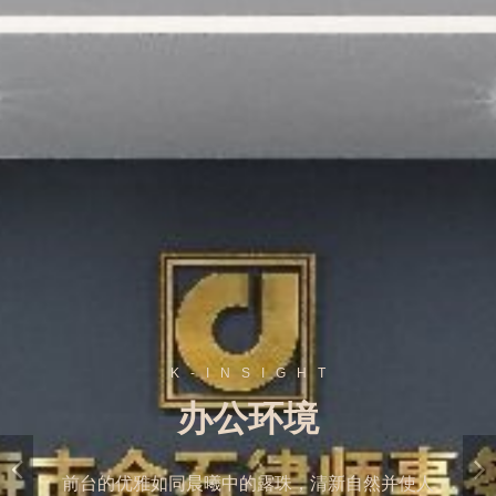
K
-
I
N
S
I
G
H
T
办公环境
前台的优雅如同晨曦中的露珠，清新自然并使人