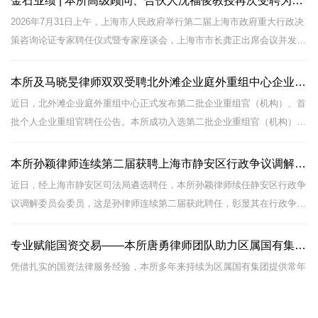
金石业绩 | 本所高级顾问、合伙人沈福俊教授再次受聘为上海市政府重大行政决策咨询论证专家
2026年7月31日上午，上海市人民政府举行第二届上海市政府重大行政决
策咨询论证专家聘任仪式暨专家座谈会，上海市市长龚正出席会议并发表
讲话。市政府党组成员舒庆宣布第二届市政府重大行政决策咨询论证专家
名单。
本所及马晓旻律师双双受聘北外滩企业庭外重组中心企业重组咨询专家
近日，北外滩企业庭外重组中心正式发布第二批企业重组官（机构）、首
批个人企业重组官聘任公告。本所成功入选第二批企业重组官（机构）名
录，高级合伙人马晓旻律师受聘为中心首批个人企业重组官，实现 “机构
+ 个人”双入库认证。
本所孙颖律师连续第二届获聘上海市静安区行政争议调解委员会委员
近日，经上海市静安区司法局遴选聘任，本所孙颖律师续任静安区行政争
议调解委员会委员，这是孙律师连续第二届获此聘任，彰显其在行政争议
化解领域的专业能力与实务认可度。
上海市金石律师事务所
|
免责条款
|
Design by：
律谷科技
专业赋能国资交易——本所唐勇律师团队助力区属国有集团完成大宗资产交易
沪ICP备09004981号-1
凭借扎实的国资法律服务经验，本所多年来持续为区属国有集团提供常年
法律顾问服务。相关法律服务范围包括参与集团法治建设工作，为区属国
有集团在多个土地转让、项目转让、房地产信托、商业地产管理、工程质