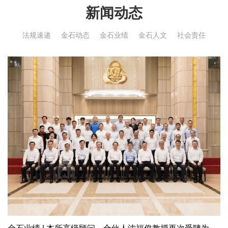
新闻动态
法规速递
金石动态
金石业绩
金石人文
社会责任
上海市金石律师事务所
地址: 上海市浦东新区世纪大道1168号东方金融广场B座25层
电话: +86-21-68755522 68755533