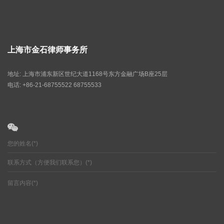
上海市金石律师事务所
地址: 上海市浦东新区世纪大道1168号东方金融广场B座25层
电话: +86-21-68755522 68755533