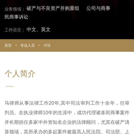
破产与不良资产并购重组
公司与商事
业务领域：
历
民商事诉讼
中文、英文
工作语言：
首页
>
专业人员
>
详情
个人简介
马律师从事法律工作20年,其中司法审判工作十余年，任审
判员。在执业律师10年的生涯中，成功代理诸多民商事案件
并长期担任多家中外资知名企业的法律顾问，尤其在破产清
算领域，其所承办的多起案件被最高人民法院、司法部、上