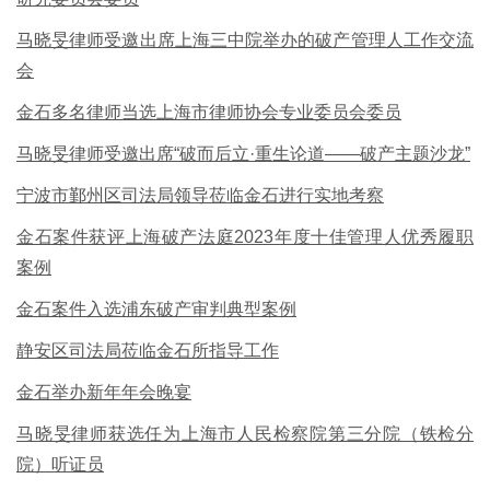
马晓旻律师受邀出席上海三中院举办的破产管理人工作交流
会
金石多名律师当选上海市律师协会专业委员会委员
马晓旻律师受邀出席“破而后立·重生论道——破产主题沙龙”
宁波市鄞州区司法局领导莅临金石进行实地考察
金石案件获评上海破产法庭2023年度十佳管理人优秀履职
案例
金石案件入选浦东破产审判典型案例
静安区司法局莅临金石所指导工作
金石举办新年年会晚宴
马晓旻律师获选任为上海市人民检察院第三分院（铁检分
院）听证员