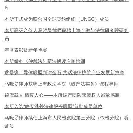
库
本所正式成为联合国全球契约组织（UNGC）成员
本所高级合伙人马晓旻律师获聘上海金融与法律研究院研究
员
年度表彰暨新年晚宴
本所举办《仲裁法》新法解读专题培训
求是缘半导体联盟到访金石 共话法律护航产业发展新篇章
马晓旻律师获聘上海政法学院《破产法实务》课程导师
锦旗载誉 情暖人心——本所破产团队获债权人诚挚感谢
本所入选“静安涉外法律服务联盟”首批成员单位
马晓旻律师续任上海市人民检察院第三分院（铁检分院）听
证员