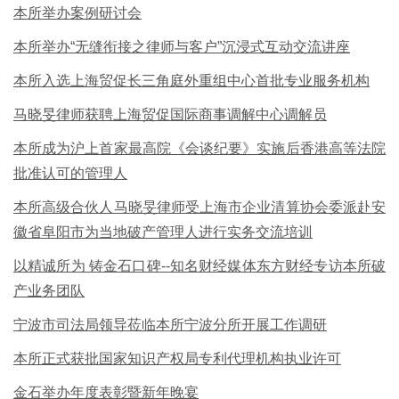
本所举办案例研讨会
本所举办“无缝衔接之律师与客户”沉浸式互动交流讲座
本所入选上海贸促长三角庭外重组中心首批专业服务机构
马晓旻律师获聘上海贸促国际商事调解中心调解员
本所成为沪上首家最高院《会谈纪要》实施后香港高等法院
批准认可的管理人
本所高级合伙人马晓旻律师受上海市企业清算协会委派赴安
徽省阜阳市为当地破产管理人进行实务交流培训
以精诚所为 铸金石口碑--知名财经媒体东方财经专访本所破
产业务团队
宁波市司法局领导莅临本所宁波分所开展工作调研
本所正式获批国家知识产权局专利代理机构执业许可
金石举办年度表彰暨新年晚宴