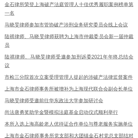
金石律所荣登上海破产法庭管理人十佳优秀履职案例榜单第
一名
马晓旻律师参加市管协破产涉刑业务研究委员会线上会议
陆祺律师、马晓旻律师获聘为上海市仲裁委员会新一届仲裁
员
陆祺律师、马晓旻律师受邀参加刑诉委2021年年终总结会
议
市检三分院首次立案受理管理人提起的涉破产法律监督案件
上海市金石律师事务所被增补为上海现代联合会副会长单位
马晓旻律师受邀前往华东政法大学参加研讨会
尚法唐勇奖助学金暨模拟法庭基金启动仪式顺利举行
本所入选上海高龄老人优待证合作单位与尊老服务实施单位
上海市金石律师事务所党支部和大团镇金石村党总支部结对